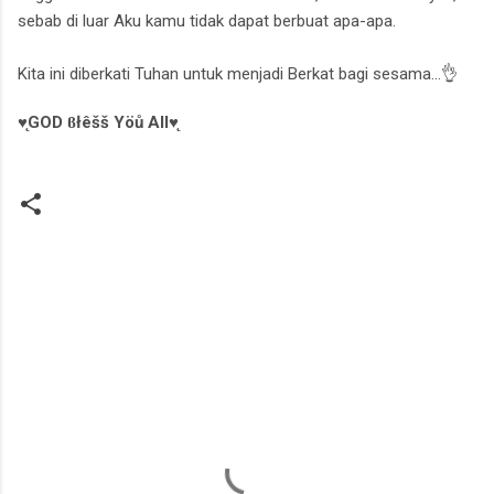
sebab di luar Aku kamu tidak dapat berbuat apa-apa.
Kita ini diberkati Tuhan untuk menjadi Berkat bagi sesama...👌
♥̨GOD ϐłêšš Yöů All♥̨
K
o
m
e
n
t
a
r