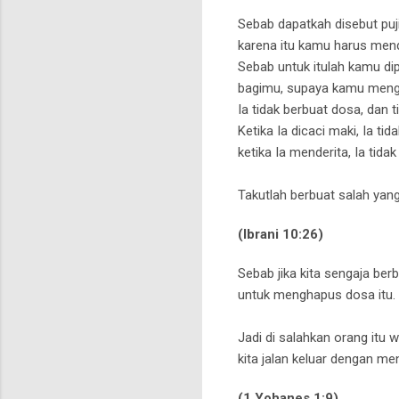
Sebab dapatkah disebut puj
karena itu kamu harus mende
Sebab untuk itulah kamu di
bagimu,
supaya kamu mengik
Ia tidak berbuat dosa, dan 
Ketika Ia dicaci maki,
Ia ti
ketika Ia menderita,
Ia tid
Takutlah berbuat salah yan
(Ibrani 10:26)
Sebab jika kita sengaja ber
untuk menghapus dosa itu.
Jadi di salahkan orang itu w
kita jalan keluar dengan me
(1 Yohanes 1:9)