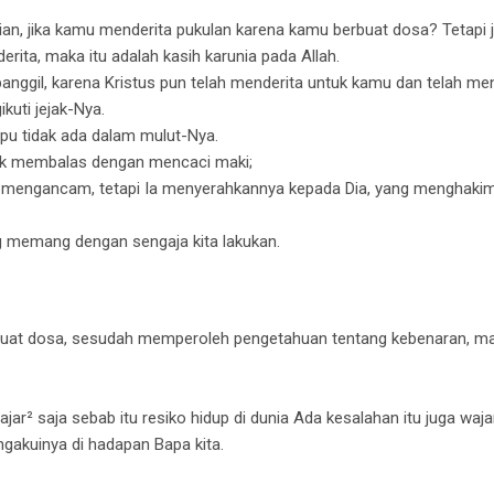
ian, jika kamu menderita pukulan karena kamu berbuat dosa? Tetapi 
rita, maka itu adalah kasih karunia pada Allah.
panggil,
karena Kristus pun telah menderita untuk kamu dan telah me
uti jejak-Nya.
tipu tidak ada dalam mulut-Nya.
dak membalas dengan mencaci maki;
ak mengancam,
tetapi Ia menyerahkannya kepada Dia,
yang menghakimi
g memang dengan sengaja kita lakukan.
buat dosa,
sesudah memperoleh pengetahuan tentang kebenaran, maka
ajar² saja sebab itu resiko hidup di dunia Ada kesalahan itu juga wajar
ngakuinya di hadapan Bapa kita.