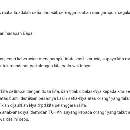
a, maka Ia adalah setia dan adil, sehingga Ia akan mengampuni segal
dari hadapan Bapa.
gan penuh keberanian menghampiri tahta kasih karunia, supaya kita 
ntuk mendapat pertolongan kita pada waktunya.
 kita setimpal dengan dosa kita,
dan tidak dibalas-Nya kepada kita s
di atas bumi, demikian besarnya kasih setia-Nya atas orang² yang taku
ikian dijauhkan Nya drpd kita pelanggaran kita.
a anak-anaknya, demikian TUHAN sayang kepada orang² yang takut a
wa kita ini debu.