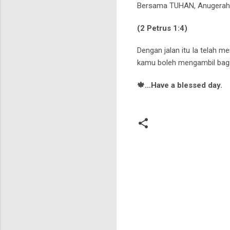
Bersama TUHAN, Anugerah-N
(2 Petrus 1:4)
Dengan jalan itu Ia telah m
kamu boleh mengambil bagia
🍁…Have a blessed day.
K
o
m
e
n
t