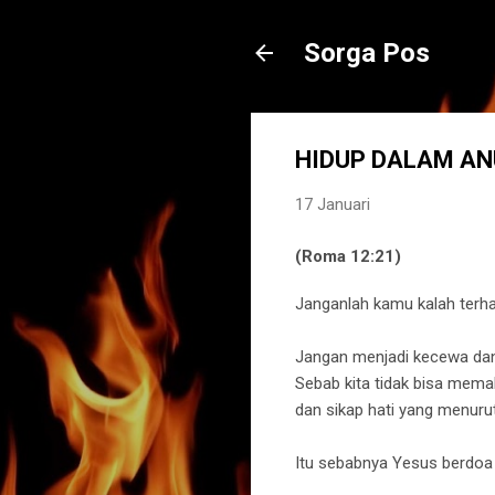
Sorga Pos
HIDUP DALAM A
17 Januari
(Roma 12:21)
Janganlah kamu kalah terha
Jangan menjadi kecewa dan sa
Sebab kita tidak bisa mema
dan sikap hati yang menurut
Itu sebabnya Yesus berdoa