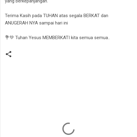
yang berkepanjangan.
Terima Kasih pada TUHAN atas segala BERKAT dan
ANUGERAH NYA sampai hari ini
💐💚 Tuhan Yesus MEMBERKATI kita semua semua..
K
o
m
e
n
t
a
r