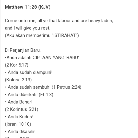
Matthew 11:28 (KJV)
Come unto me,
all ye that labour and are heavy laden,
and I will give you rest.
(Aku akan memberimu "ISTIRAHAT")
Di Perjanjian Baru,
•Anda adalah CIPTAAN YANG 'BARU'
(2 Kor 5:17)
• Anda sudah diampuni!
(Kolose 2:13)
• Anda sudah sembuh! (1 Petrus 2:24)
• Anda diberkati! (Ef 1:3)
• Anda Benar!
(2 Korintus 5:21)
• Anda Kudus!
(Ibrani 10:10)
• Anda dikasihi!