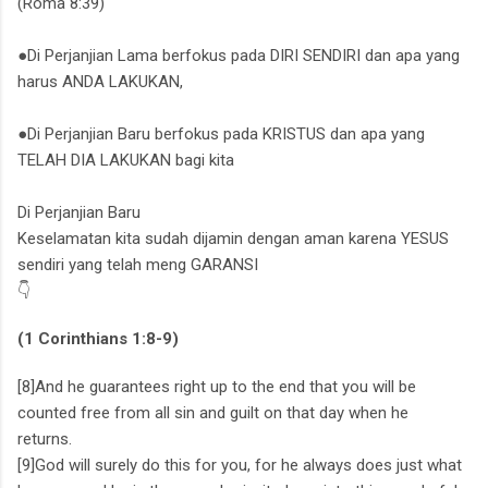
(Roma 8:39)
●Di Perjanjian Lama berfokus pada DIRI SENDIRI dan apa yang
harus ANDA LAKUKAN,
●Di Perjanjian Baru berfokus pada KRISTUS dan apa yang
TELAH DIA LAKUKAN bagi kita
Di Perjanjian Baru
Keselamatan kita sudah dijamin dengan aman karena YESUS
sendiri yang telah meng GARANSI
👇
(1 Corinthians 1:8-9)
[8]And he guarantees right up to the end that you will be
counted free from all sin and guilt on that day when he
returns.
[9]God will surely do this for you, for he always does just what