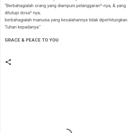
"Berbahagialah orang yang diampuni pelanggaran²-nya,
& yang
ditutupi dosa² nya;
berbahagialah manusia yang kesalahannya tidak diperhitungkan
Tuhan kepadanya."
GRACE & PEACE TO YOU
K
o
m
e
n
t
a