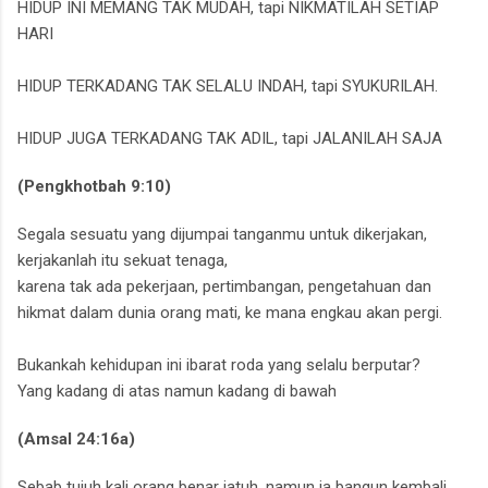
HIDUP INI MEMANG TAK MUDAH,
tapi NIKMATILAH SETIAP
HARI
HIDUP TERKADANG TAK SELALU INDAH,
tapi SYUKURILAH.
HIDUP JUGA TERKADANG TAK ADIL,
tapi JALANILAH SAJA
(Pengkhotbah 9:10)
Segala sesuatu yang dijumpai tanganmu untuk dikerjakan,
kerjakanlah itu sekuat tenaga,
karena tak ada pekerjaan, pertimbangan, pengetahuan dan
hikmat dalam dunia orang mati, ke mana engkau akan pergi.
Bukankah kehidupan ini ibarat roda yang selalu berputar?
Yang kadang di atas namun kadang di bawah
(Amsal 24:16a)
Sebab tujuh kali orang benar jatuh, namun ia bangun kembali....