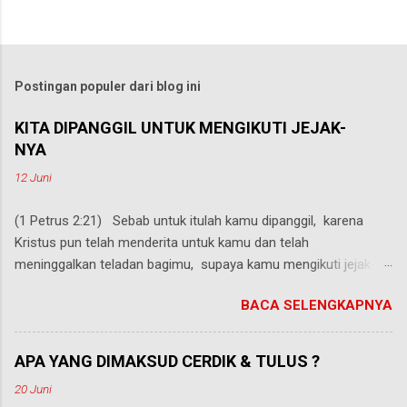
Postingan populer dari blog ini
KITA DIPANGGIL UNTUK MENGIKUTI JEJAK-
NYA
12 Juni
(1 Petrus 2:21) Sebab untuk itulah kamu dipanggil, karena
Kristus pun telah menderita untuk kamu dan telah
meninggalkan teladan bagimu, supaya kamu mengikuti jejak-
Nya. Melankolik, Kolerik, Sanguin, dan Plegmatik. Teori
BACA SELENGKAPNYA
penggolongan manusia menjadi empat tipe kepribadian ini lahir
dari kepercayaan orang Yunani kuno bahwa tubuh manusia
tersusun oleh empat² cairan, yang dalam bahasa Yunani
APA YANG DIMAKSUD CERDIK & TULUS ?
disebut : melanchole (cairan empedu hitam), chole (cairan
20 Juni
empedu kuning), phlegm (lendir), & sanguis (Latin : darah).